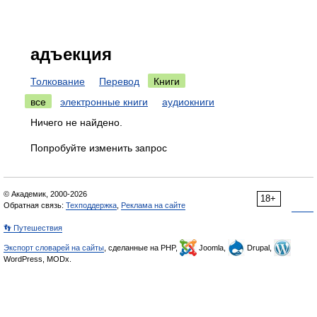
адъекция
Толкование
Перевод
Книги
все
электронные книги
аудиокниги
Ничего не найдено.
Попробуйте изменить запрос
© Академик, 2000-2026
18+
Обратная связь:
Техподдержка
,
Реклама на сайте
👣 Путешествия
Экспорт словарей на сайты
, сделанные на PHP,
Joomla,
Drupal,
WordPress, MODx.